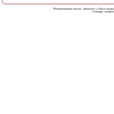
Římskokatolická farnost - děkanství u Všech Svatých
© Design, redakčn