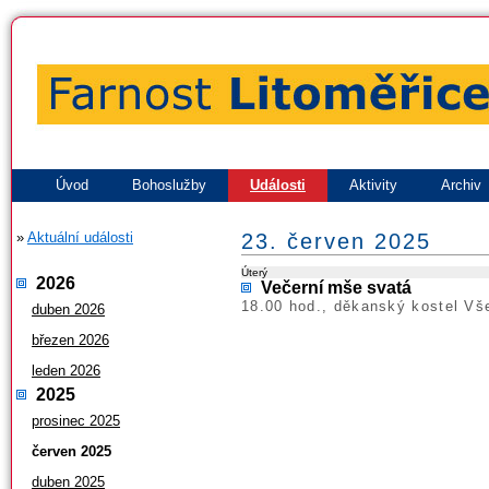
Úvod
Bohoslužby
Události
Aktivity
Archiv
»
Aktuální události
23. červen 2025
Úterý
2026
Večerní mše svatá
18.00 hod., děkanský kostel Vš
duben 2026
březen 2026
leden 2026
2025
prosinec 2025
červen 2025
duben 2025