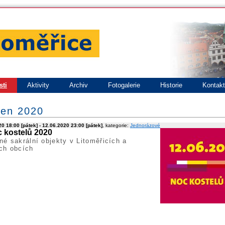
sti
Aktivity
Archiv
Fotogalerie
Historie
Kontak
ven 2020
0 18:00 [pátek] - 12.06.2020 23:00 [pátek]
, kategorie:
Jednorázové
 kostelů 2020
né sakrální objekty v Litoměřicích a
ch obcích