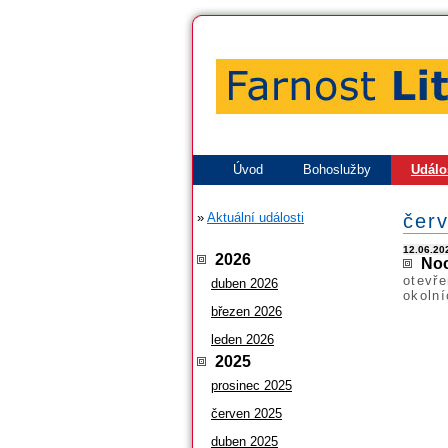
Úvod
Bohoslužby
Událo
»
Aktuální události
čer
12.06.202
2026
Noc
otevře
duben 2026
okolní
březen 2026
leden 2026
2025
prosinec 2025
červen 2025
duben 2025