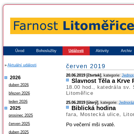
Úvod
Bohoslužby
Události
Aktivity
Archiv
»
Aktuální události
červen 2019
20.06.2019 [čtvrtek]
, kategorie:
Jednor
2026
Slavnost Těla a Krve
duben 2026
18.00 hod., katedrála sv
Litoměřice
březen 2026
leden 2026
25.06.2019 [úterý]
, kategorie:
Jednorá
Biblická hodina
2025
fara, Mostecká ulice, Lit
prosinec 2025
červen 2025
Po večerní mši svaté.
duben 2025