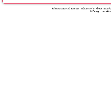
Římskokatolická farnost - děkanství u Všech Svatých
© Design, redakčn