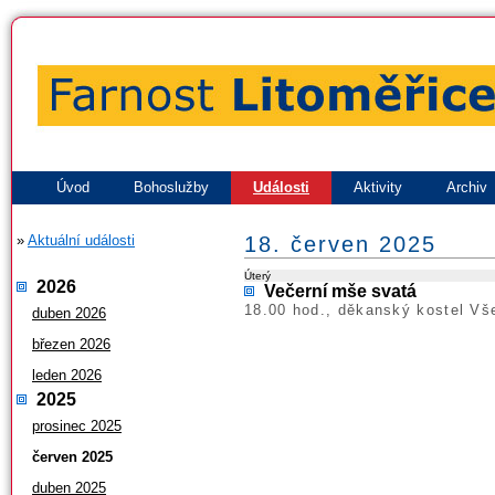
Úvod
Bohoslužby
Události
Aktivity
Archiv
»
Aktuální události
18. červen 2025
Úterý
2026
Večerní mše svatá
18.00 hod., děkanský kostel Vš
duben 2026
březen 2026
leden 2026
2025
prosinec 2025
červen 2025
duben 2025