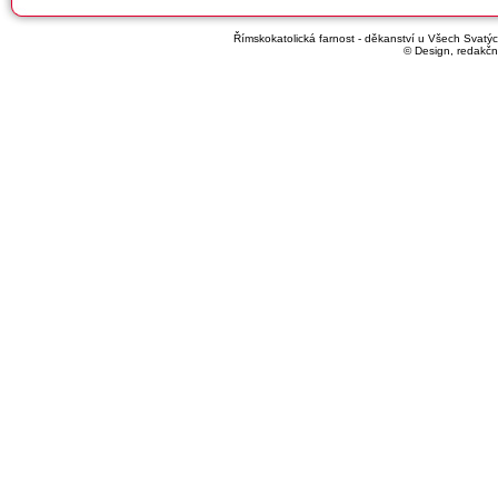
Římskokatolická farnost - děkanství u Všech Svatých
© Design, redakčn