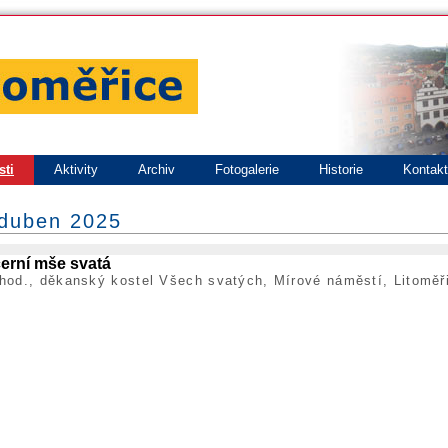
sti
Aktivity
Archiv
Fotogalerie
Historie
Kontak
 duben 2025
erní mše svatá
hod., děkanský kostel Všech svatých, Mírové náměstí, Litoměř