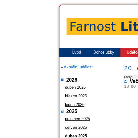
Úvod
Bohoslužby
Událo
»
Aktuální události
20.
Úterý
2026
Več
18.00 
duben 2026
březen 2026
leden 2026
2025
prosinec 2025
červen 2025
duben 2025