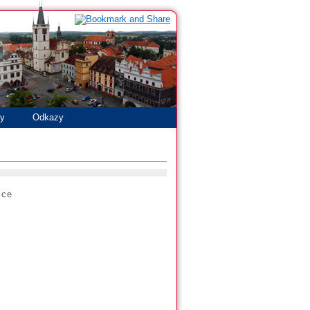
ty
Odkazy
ice