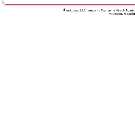
Římskokatolická farnost - děkanství u Všech Svatých
© Design, redakčn