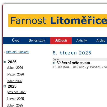
Úvod
Bohoslužby
Události
Aktivity
Archiv
»
Aktuální události
8. březen 2025
Úterý
2026
Večerní mše svatá
18.00 hod., děkanský kostel Vš
duben 2026
březen 2026
leden 2026
2025
prosinec 2025
červen 2025
duben 2025