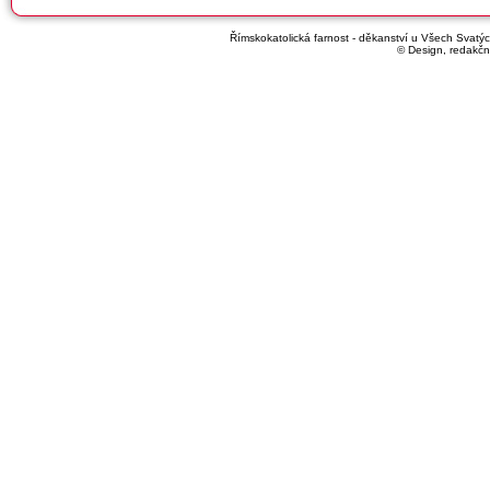
Římskokatolická farnost - děkanství u Všech Svatých
© Design, redakčn