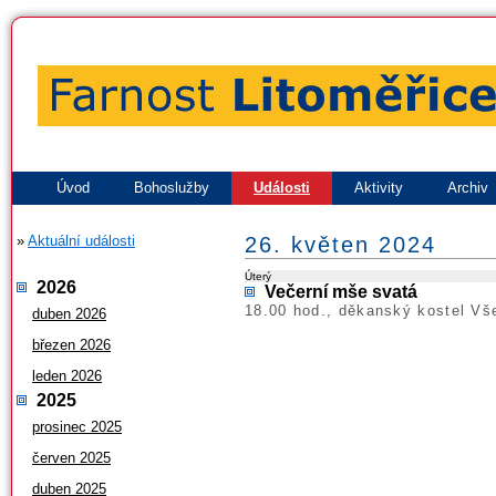
Úvod
Bohoslužby
Události
Aktivity
Archiv
»
Aktuální události
26. květen 2024
Úterý
2026
Večerní mše svatá
18.00 hod., děkanský kostel Vš
duben 2026
březen 2026
leden 2026
2025
prosinec 2025
červen 2025
duben 2025