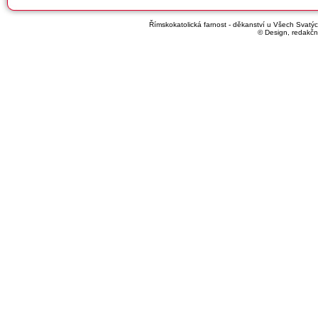
Římskokatolická farnost - děkanství u Všech Svatých
© Design, redakčn