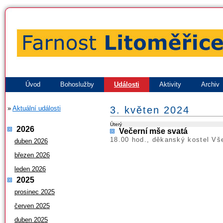
Úvod
Bohoslužby
Události
Aktivity
Archiv
»
Aktuální události
3. květen 2024
Úterý
2026
Večerní mše svatá
18.00 hod., děkanský kostel Vš
duben 2026
březen 2026
leden 2026
2025
prosinec 2025
červen 2025
duben 2025