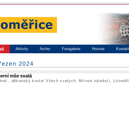
sti
Aktivity
Archiv
Fotogalerie
Historie
Kontak
březen 2024
erní mše svatá
hod., děkanský kostel Všech svatých, Mírové náměstí, Litoměř