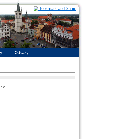
ty
Odkazy
ice