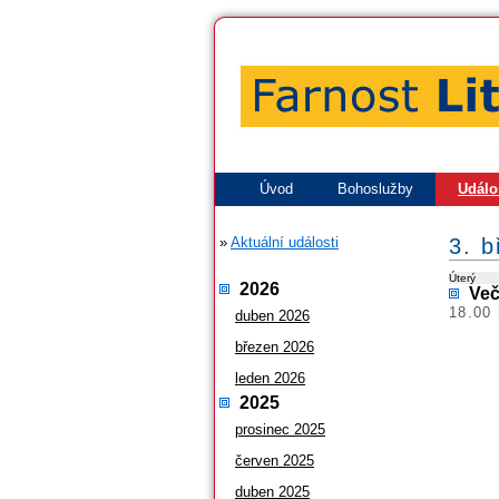
Úvod
Bohoslužby
Událo
»
Aktuální události
3. 
Úterý
2026
Več
18.00 
duben 2026
březen 2026
leden 2026
2025
prosinec 2025
červen 2025
duben 2025