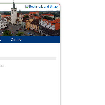
ty
Odkazy
ice