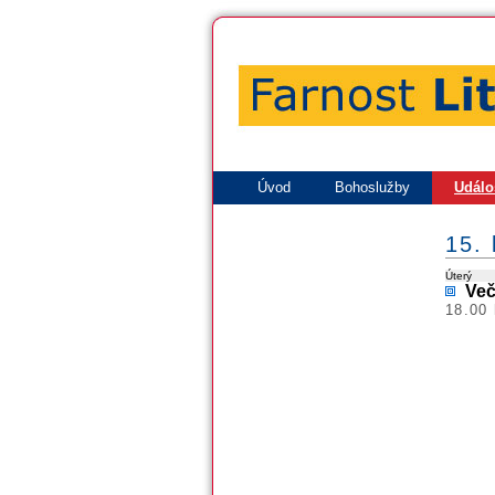
Úvod
Bohoslužby
Událo
15. 
Úterý
Več
18.00 