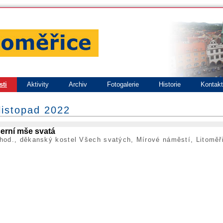
sti
Aktivity
Archiv
Fotogalerie
Historie
Kontak
listopad 2022
erní mše svatá
hod., děkanský kostel Všech svatých, Mírové náměstí, Litoměř