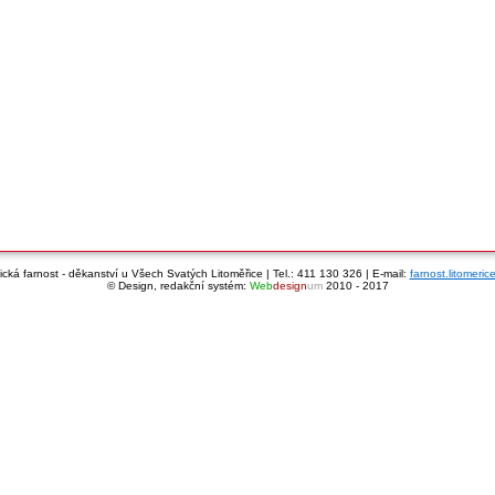
cká farnost - děkanství u Všech Svatých Litoměřice | Tel.: 411 130 326 | E-mail:
farnost.litomeri
© Design, redakční systém:
Web
design
um
2010 - 2017