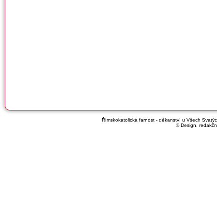
Římskokatolická farnost - děkanství u Všech Svatých
© Design, redakčn