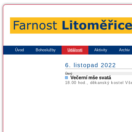
Úvod
Bohoslužby
Události
Aktivity
Archiv
6. listopad 2022
Úterý
Večerní mše svatá
18.00 hod., děkanský kostel Vš