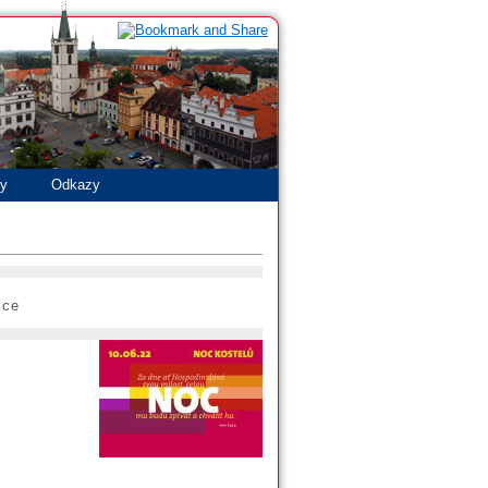
ty
Odkazy
ice