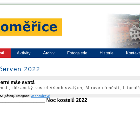
sti
Aktivity
Archiv
Fotogalerie
Historie
Kontak
 červen 2022
erní mše svatá
hod., děkanský kostel Všech svatých, Mírové náměstí, Litoměř
2 [pátek]
, kategorie:
Jednorázové
________________ Noc kostelů 2022