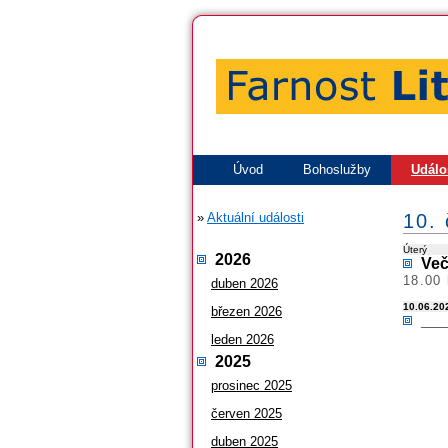
Úvod
Bohoslužby
Událo
»
Aktuální události
10.
Úterý
2026
Več
18.00 
duben 2026
10.06.202
březen 2026
___
leden 2026
2025
prosinec 2025
červen 2025
duben 2025