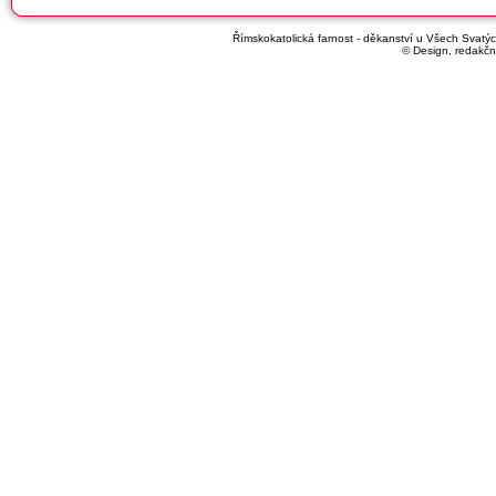
Římskokatolická farnost - děkanství u Všech Svatých
© Design, redakčn