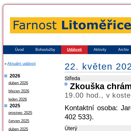
Úvod
Bohoslužby
Události
Aktivity
Archiv
»
Aktuální události
22. květen 20
2026
Středa
duben 2026
Zkouška chrá
březen 2026
19.00 hod., v koste
leden 2026
2025
Kontaktní osoba: Jar
prosinec 2025
402 533).
červen 2025
Úterý
duben 2025