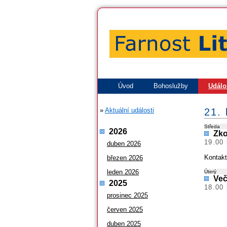
Úvod
Bohoslužby
Událo
»
Aktuální události
21.
Středa
2026
Zko
19.00 
duben 2026
Kontakt
březen 2026
leden 2026
Úterý
Več
2025
18.00 
prosinec 2025
červen 2025
duben 2025