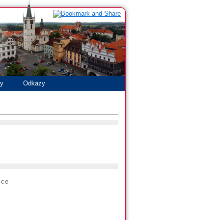
ty
Odkazy
ice