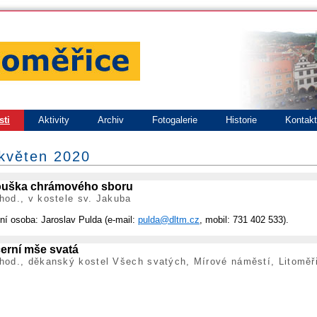
sti
Aktivity
Archiv
Fotogalerie
Historie
Kontak
 květen 2020
uška chrámového sboru
hod., v kostele sv. Jakuba
ní osoba: Jaroslav Pulda (e-mail:
pulda@dltm.cz
, mobil: 731 402 533).
erní mše svatá
hod., děkanský kostel Všech svatých, Mírové náměstí, Litoměř