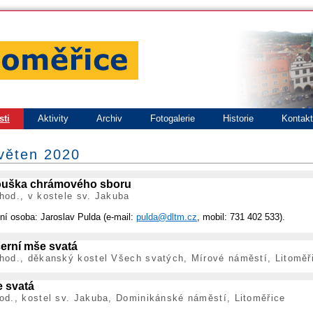
sti
Aktivity
Archiv
Fotogalerie
Historie
Kontak
květen 2020
uška chrámového sboru
hod., v kostele sv. Jakuba
ní osoba: Jaroslav Pulda (e-mail:
pulda@dltm.cz
, mobil: 731 402 533).
erní mše svatá
hod., děkanský kostel Všech svatých, Mírové náměstí, Litoměř
 svatá
od., kostel sv. Jakuba, Dominikánské náměstí, Litoměřice