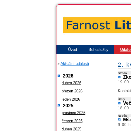
Úvod
Bohoslužby
Událo
»
Aktuální události
2. 
Středa
2026
Zko
19.00 
duben 2026
Kontakt
březen 2026
leden 2026
Úterý
Več
2025
18.00 
prosinec 2025
Neděle
Mše
červen 2025
9.00 h
duben 2025