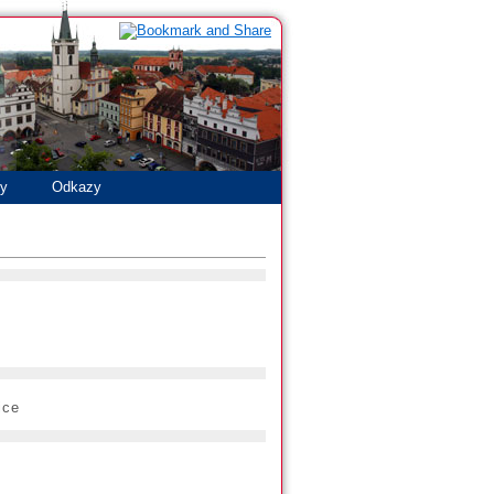
ty
Odkazy
ice