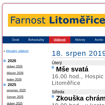
Úvod
Bohoslužby
Události
Aktivity
Archiv
»
Aktuální události
18. srpen 201
2026
Úterý
duben 2026
Mše svatá
březen 2026
16.00 hod., Hospic
leden 2026
Litoměřice
2025
prosinec 2025
Středa
Zkouška chrá
červen 2025
duben 2025