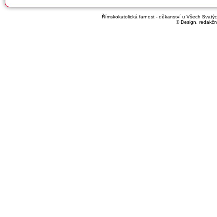
Římskokatolická farnost - děkanství u Všech Svatých
© Design, redakčn