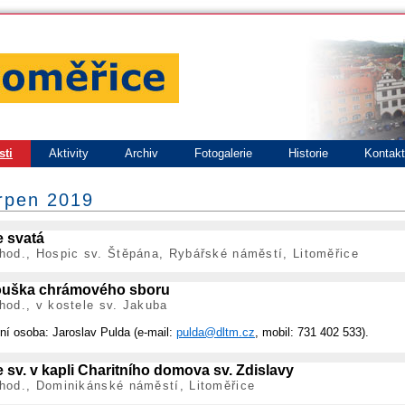
sti
Aktivity
Archiv
Fotogalerie
Historie
Kontak
srpen 2019
 svatá
hod., Hospic sv. Štěpána, Rybářské náměstí, Litoměřice
uška chrámového sboru
hod., v kostele sv. Jakuba
ní osoba: Jaroslav Pulda (e-mail:
pulda@dltm.cz
, mobil: 731 402 533).
 sv. v kapli Charitního domova sv. Zdislavy
hod., Dominikánské náměstí, Litoměřice