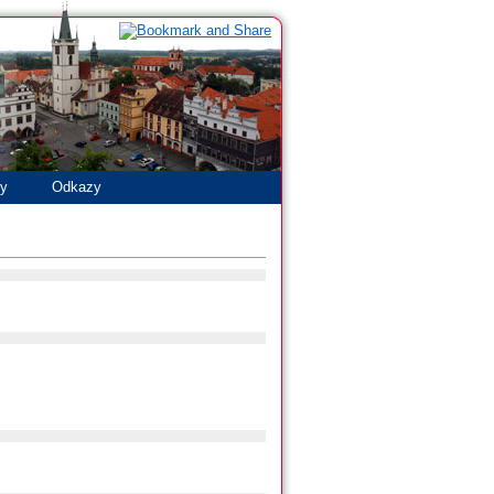
ty
Odkazy