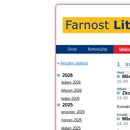
Úvod
Bohoslužby
Událo
»
Aktuální události
1. 
Úterý
2026
Mše
16.00 
duben 2026
Středa
březen 2026
Zko
19.00 
leden 2026
2025
Kontakt
prosinec 2025
Pondělí
Mše
červen 2025
14.30 
duben 2025