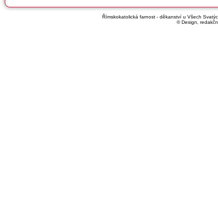
Římskokatolická farnost - děkanství u Všech Svatých
© Design, redakčn