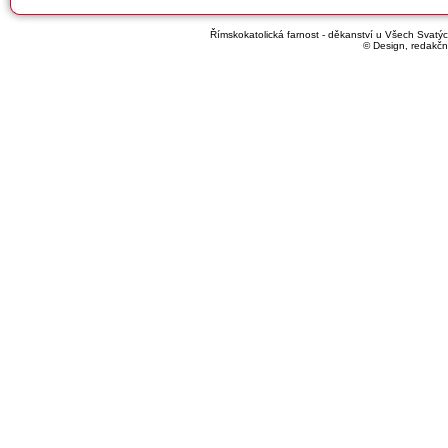
Římskokatolická farnost - děkanství u Všech Svatých
© Design, redakčn