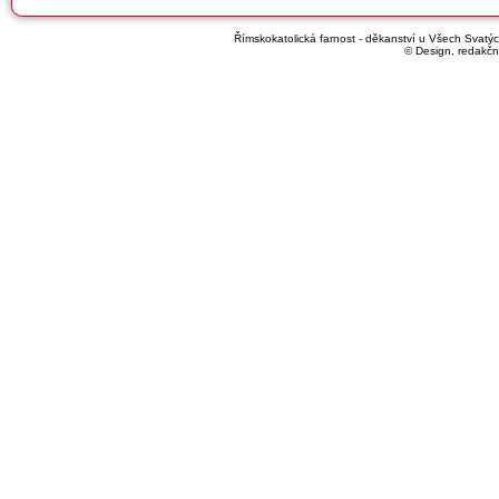
Římskokatolická farnost - děkanství u Všech Svatých
© Design, redakčn