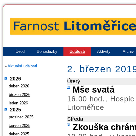
Úvod
Bohoslužby
Události
Aktivity
Archiv
»
Aktuální události
2. březen 201
2026
Úterý
duben 2026
Mše svatá
březen 2026
16.00 hod., Hospic
leden 2026
Litoměřice
2025
prosinec 2025
Středa
Zkouška chrá
červen 2025
duben 2025