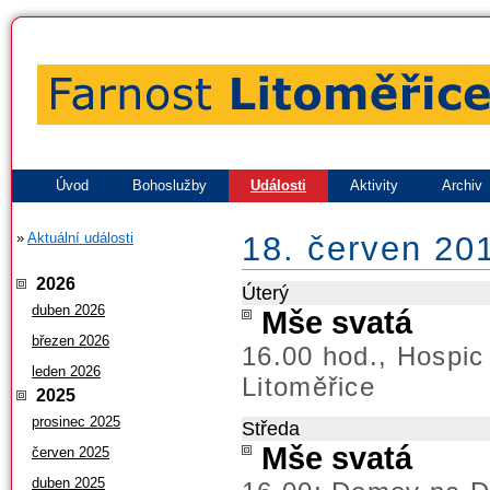
Úvod
Bohoslužby
Události
Aktivity
Archiv
»
Aktuální události
18. červen 20
2026
Úterý
duben 2026
Mše svatá
březen 2026
16.00 hod., Hospic
leden 2026
Litoměřice
2025
prosinec 2025
Středa
Mše svatá
červen 2025
duben 2025