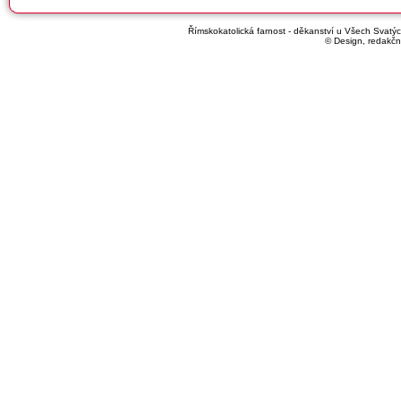
Římskokatolická farnost - děkanství u Všech Svatých
© Design, redakčn