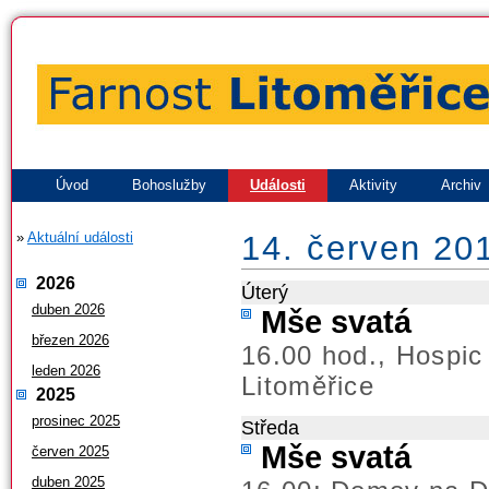
Úvod
Bohoslužby
Události
Aktivity
Archiv
»
Aktuální události
14. červen 20
2026
Úterý
duben 2026
Mše svatá
březen 2026
16.00 hod., Hospic
leden 2026
Litoměřice
2025
prosinec 2025
Středa
Mše svatá
červen 2025
duben 2025