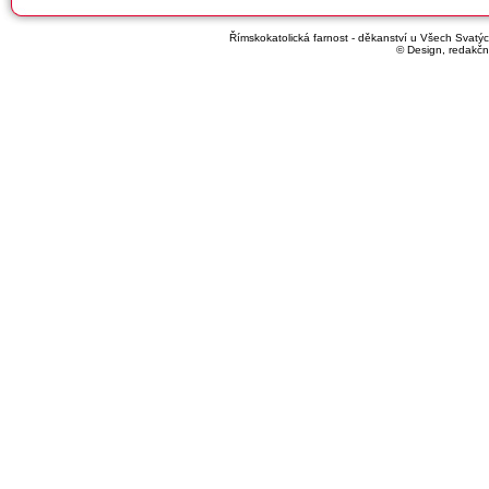
Římskokatolická farnost - děkanství u Všech Svatých
© Design, redakčn