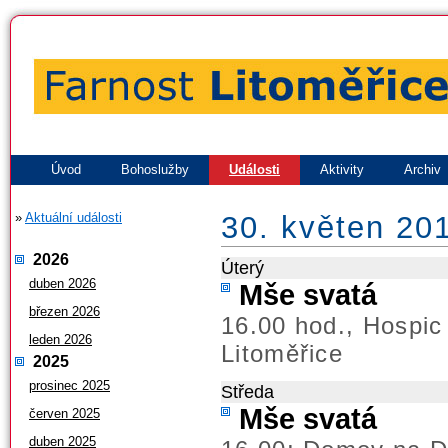
Úvod
Bohoslužby
Události
Aktivity
Archiv
»
Aktuální události
30. květen 20
2026
Úterý
duben 2026
Mše svatá
březen 2026
16.00 hod., Hospic
leden 2026
Litoměřice
2025
prosinec 2025
Středa
Mše svatá
červen 2025
duben 2025