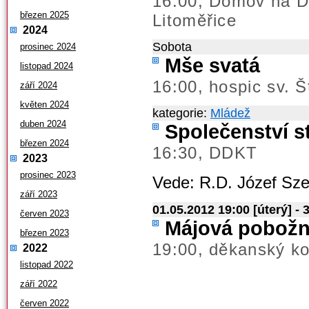
16.00; Domov na D
březen 2025
Litoměřice
2024
Sobota
prosinec 2024
Mše svatá
listopad 2024
16:00, hospic sv. 
září 2024
květen 2024
kategorie:
Mládež
duben 2024
Společenství s
březen 2024
16:30, DDKT
2023
prosinec 2023
Vede: R.D. Józef Sze
září 2023
01.05.2012 19:00 [úterý] - 
červen 2023
Májová pobožn
březen 2023
19:00, děkanský ko
2022
listopad 2022
září 2022
červen 2022