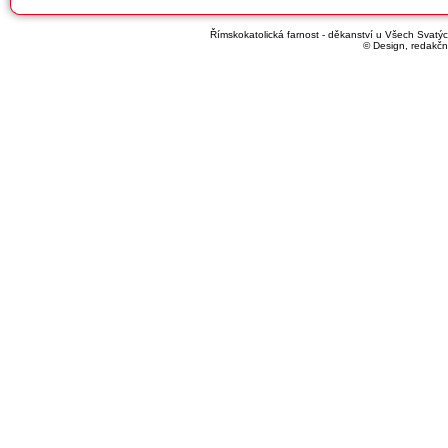
Římskokatolická farnost - děkanství u Všech Svatých
© Design, redakčn