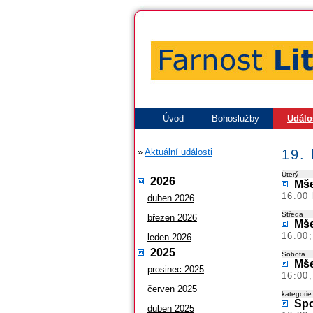
Úvod
Bohoslužby
Událo
»
Aktuální události
19.
Úterý
2026
Mše
16.00 
duben 2026
Středa
březen 2026
Mše
16.00
leden 2026
2025
Sobota
Mše
prosinec 2025
16:00,
červen 2025
kategorie
Spo
duben 2025