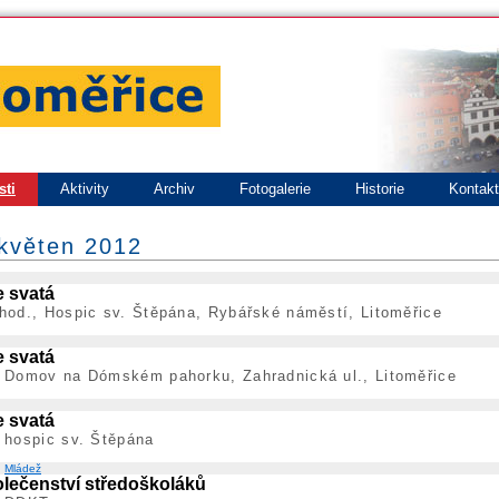
sti
Aktivity
Archiv
Fotogalerie
Historie
Kontak
 květen 2012
 svatá
hod., Hospic sv. Štěpána, Rybářské náměstí, Litoměřice
 svatá
; Domov na Dómském pahorku, Zahradnická ul., Litoměřice
 svatá
 hospic sv. Štěpána
:
Mládež
lečenství středoškoláků