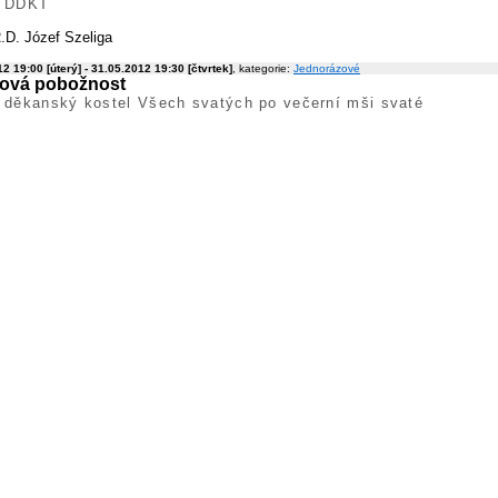
, DDKT
.D. Józef Szeliga
2 19:00 [úterý] - 31.05.2012 19:30 [čtvrtek]
, kategorie:
Jednorázové
ová pobožnost
 děkanský kostel Všech svatých po večerní mši svaté