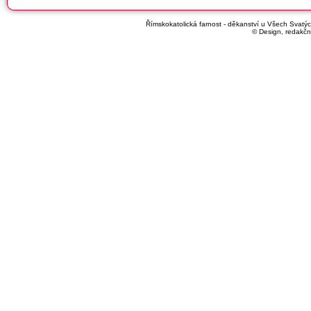
Římskokatolická farnost - děkanství u Všech Svatých
© Design, redakčn