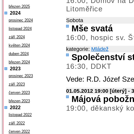
16.00; Domov na D
březen 2025
Litoměřice
2024
Sobota
prosinec 2024
Mše svatá
listopad 2024
16:00, hospic sv. 
září 2024
květen 2024
kategorie:
Mládež
duben 2024
Společenství s
březen 2024
16:30, DDKT
2023
prosinec 2023
Vede: R.D. Józef Sze
září 2023
01.05.2012 19:00 [úterý] - 
červen 2023
Májová pobožn
březen 2023
19:00, děkanský ko
2022
listopad 2022
září 2022
červen 2022