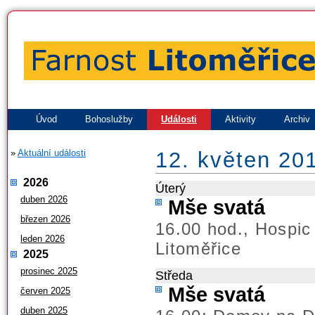
Úvod
Bohoslužby
Události
Aktivity
Archiv
»
Aktuální události
12. květen 20
2026
Úterý
duben 2026
Mše svatá
březen 2026
16.00 hod., Hospic
leden 2026
Litoměřice
2025
prosinec 2025
Středa
Mše svatá
červen 2025
duben 2025