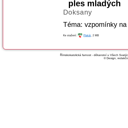
ples mladých
Doksany
Téma: vzpomínky na
Ke stažení:
Plakát
, 2 MB
Římskokatolická farnost - děkanství u Všech Svatých
© Design, redakčn