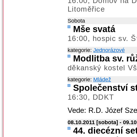
16.00; Domov na D
Litoměřice
Sobota
Mše svatá
16:00, hospic sv. 
kategorie:
Jednorázové
Modlitba sv. r
děkanský kostel V
kategorie:
Mládež
Společenství s
16:30, DDKT
Vede: R.D. Józef Sze
08.10.2011 [sobota] - 09.10
44. diecézní se