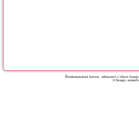
Římskokatolická farnost - děkanství u Všech Svatých
© Design, redakčn