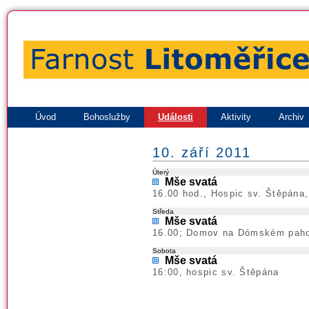
Úvod
Bohoslužby
Události
Aktivity
Archiv
10. září 2011
Úterý
Mše svatá
16.00 hod., Hospic sv. Štěpána
Středa
Mše svatá
16.00; Domov na Dómském pahor
Sobota
Mše svatá
16:00, hospic sv. Štěpána