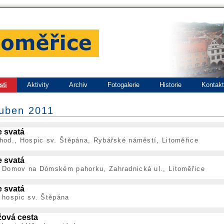
sti
Aktivity
Archiv
Fotogalerie
Historie
Kontak
duben 2011
 svatá
hod., Hospic sv. Štěpána, Rybářské náměstí, Litoměřice
 svatá
; Domov na Dómském pahorku, Zahradnická ul., Litoměřice
 svatá
 hospic sv. Štěpána
žová cesta