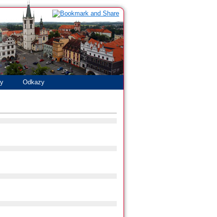
ty
Odkazy