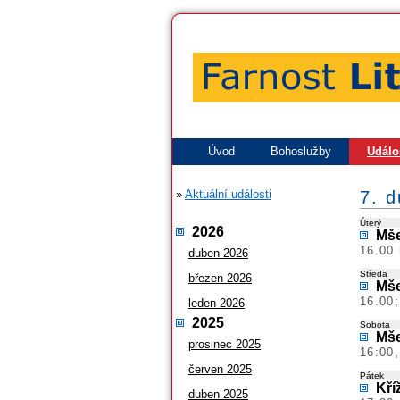
Úvod
Bohoslužby
Událo
»
Aktuální události
7. 
Úterý
2026
Mše
16.00 
duben 2026
Středa
březen 2026
Mše
16.00
leden 2026
2025
Sobota
Mše
prosinec 2025
16:00,
červen 2025
Pátek
Kří
duben 2025