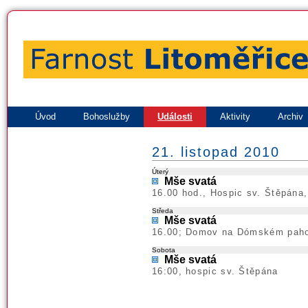
Úvod
Bohoslužby
Události
Aktivity
Archiv
21. listopad 2010
Úterý
Mše svatá
16.00 hod., Hospic sv. Štěpána
Středa
Mše svatá
16.00; Domov na Dómském pahor
Sobota
Mše svatá
16:00, hospic sv. Štěpána