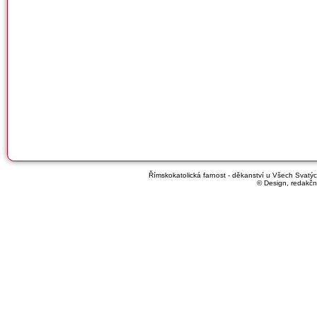
Římskokatolická farnost - děkanství u Všech Svatých
© Design, redakčn