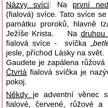
Názvy svící
: Na
první ne
(fialová) svíce. Tato svíce s
památku proroků, hlavně Iza
Ježíše Krista. Na
druhou 
fialová svíce - svíčka „
bet
jesle, příchod Lásky
Gaudete je zapálena růžová
Čtvrtá
fialová svíčka je nazý
pokoj.
Někdy j
e adventní věnec s
fialové, červené, růžové a 