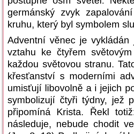
postupně osm světel. Někte
germánský zvyk zapalování
kruhu, který byl symbolem sl
Adventní věnec je vykládán 
vztahu ke čtyřem světovým
každou světovou stranu. Tat
křesťanství s moderními adv
umisťují libovolně a i jejich po
symbolizují čtyři týdny, jež
připomíná Krista. Řekl tot
následuje, nebude chodit ve