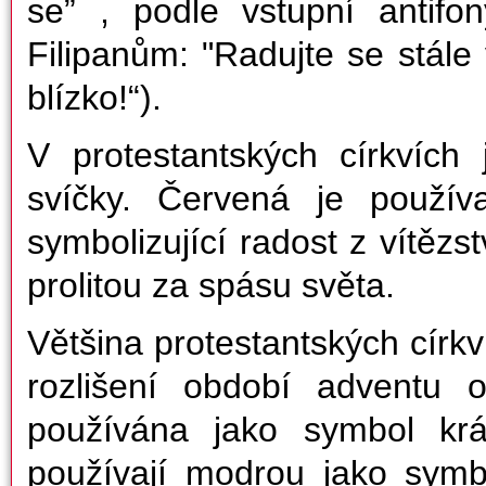
se” , podle vstupní antifon
Filipanům: "Radujte se stále 
blízko!“).
V protestantských církvích 
svíčky. Červená je použív
symbolizující radost z vítězs
prolitou za spásu světa.
Většina protestantských círk
rozlišení období adventu 
používána jako symbol krá
používají modrou jako sym