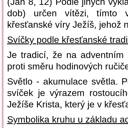
(Jan 8, 12) Podle jiných výk
dob) určen vítězi, tímto
křesťanské víry Ježíš, jehož
Svíčky podle křesťanské trad
Je tradicí, že na adventním
proti směru hodinových ručič
Světlo - akumulace světla. 
svíček je výrazem rostoucí
Ježíše Krista, který je v kře
Symbolika kruhu u základu a