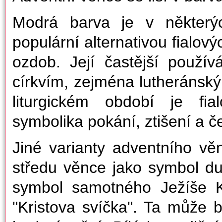
Modrá barva je v některýc
populární alternativou fialov
ozdob. Její častější použív
církvím, zejména lutheránsk
liturgickém období je fia
symbolika pokání, ztišení a č
Jiné varianty adventního vě
středu věnce jako symbol du
symbol samotného Ježíše K
"Kristova svíčka". Ta může 