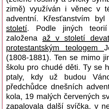
zimě) využíván i věnec v 
adventní. Křesťanstvím by
století
. Podle jiných teori
založena
až v století de
protestantským teologem
J
(1808-1881). Ten se mimo jin
školu pro chudé děti. Ty se
ptaly, kdy už budou Váno
předchůdce dnešních adven
kola, 19 malých červených sv
zapalovala další svíčka, v ne