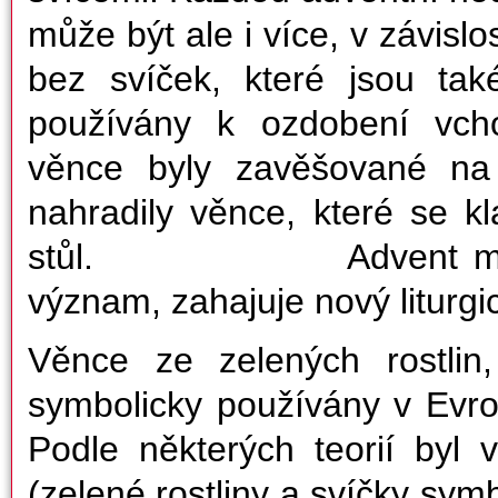
může být ale i více, v závis
bez svíček, které jsou ta
používány k ozdobení vcho
věnce byly zavěšované na 
nahradily věnce, které se 
stůl. Advent má v kře
význam, zahajuje nový liturgi
Věnce ze zelených rostlin,
symbolicky používány v Evro
Podle některých teorií byl
(zelené rostliny a svíčky symb