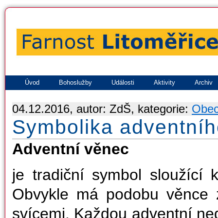
Úvod
Bohoslužby
Události
Aktivity
Archiv
04.12.2016, autor: ZdŠ, kategorie:
Obe
Symbolika adventní
Adventní věnec
je tradiční symbol sloužící 
Obvykle má podobu věnce z
svícemi. Každou adventní nedě