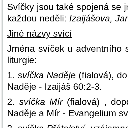
Svíčky jsou také spojená se j
každou neděli:
Izaijášova, Ja
Jiné názvy svící
Jména svíček u adventního s
liturgie:
1.
svíčka Naděje
(fialová), d
Naděje - Izaijáš 60:2-3.
2.
svíčka Mír
(fialová) , do
Naděje a Mír - Evangelium sv