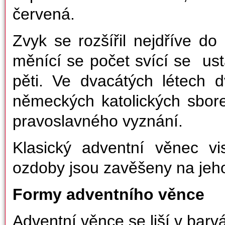
červená.
Zvyk se rozšířil nejdříve d
měnící se počet svící se ust
pěti. Ve dvacátých létech d
německých katolických sbore
pravoslavného vyznání.
Klasický adventní věnec vi
ozdoby jsou zavěšeny na jeho
Formy adventního věnce
Adventní věnce se liší v barvá