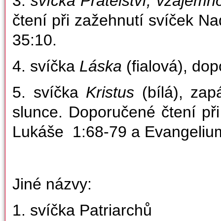
3.
svíčka Přátelství, vzájemn
čtení při zažehnutí svíček Nad
35:10.
4. svíčka
Láska
(fialová), dop
5. svíčka
Kristus
(bílá), za
slunce. Doporučené čtení při
Lukáše 1:68-79 a Evangelium
Jiné názvy:
1. svíčka Patriarchů