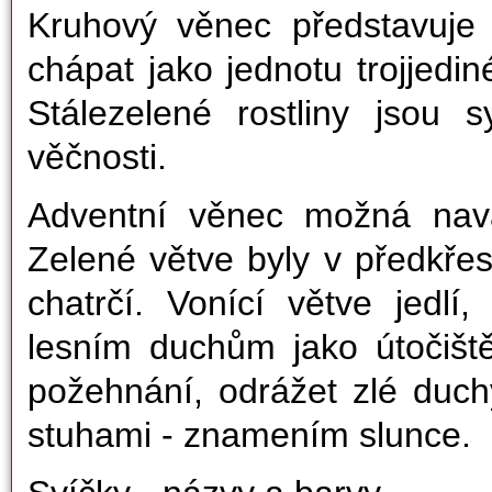
Kruhový věnec představuje 
chápat jako jednotu trojjedin
Stálezelené rostliny jsou s
věčnosti.
Adventní věnec možná nava
Zelené větve byly v předkř
chatrčí. Vonící větve jedlí,
lesním duchům jako útočišt
požehnání, odrážet zlé duch
stuhami - znamením slunce.