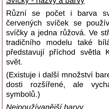
Svíčky - názvy a barvy
Různí se počet i barva sv
červených svíček se používá
svíčky a jedna růžová. Ve s
tradičního modelu také bíl
představují příchod světla 
svět.
(Existuje i další množství bar
dosti rozšířené, ale vych
symbolů.)
Nejpoužívanější barvy