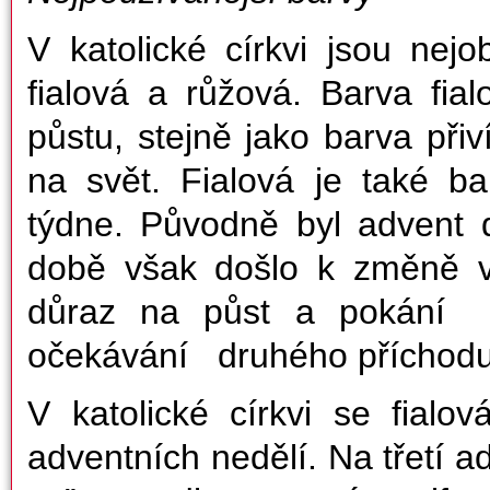
V katolické církvi jsou nejo
fialová a růžová. Barva fial
půstu, stejně jako barva přiv
na svět. Fialová je také b
týdne. Původně byl advent
době však došlo k změně vý
důraz na půst a pokání 
očekávání druhého příchodu 
V katolické církvi se fialo
adventních nedělí. Na třetí a