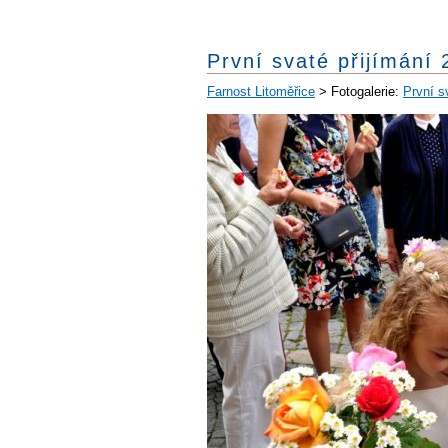
První svaté přijímání
Farnost Litoměřice
> Fotogalerie:
První s