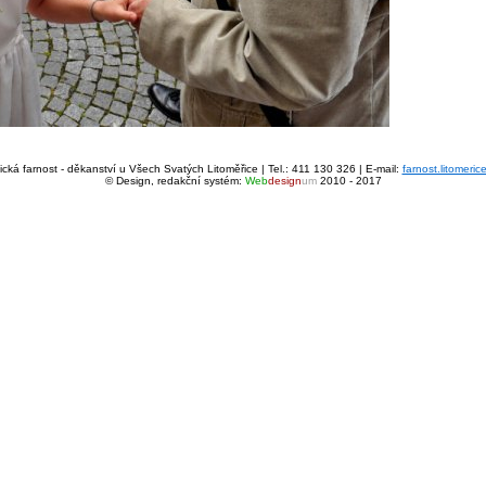
cká farnost - děkanství u Všech Svatých Litoměřice | Tel.: 411 130 326 | E-mail:
farnost.litomeri
© Design, redakční systém:
Web
design
um
2010 - 2017