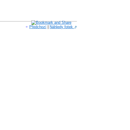
Předchozí
|
Náhledy fotek