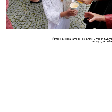
Římskokatolická farnost - děkanství u Všech Svatých
© Design, redakčn