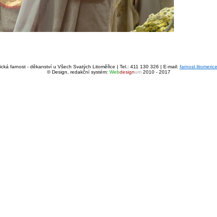
cká farnost - děkanství u Všech Svatých Litoměřice | Tel.: 411 130 326 | E-mail:
farnost.litomeri
© Design, redakční systém:
Web
design
um
2010 - 2017