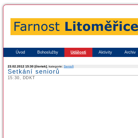
Úvod
Bohoslužby
Události
Aktivity
Archiv
23.02.2012 15:30 [čtvrtek]
, kategorie:
Senioři
Setkání seniorů
15:30, DDKT