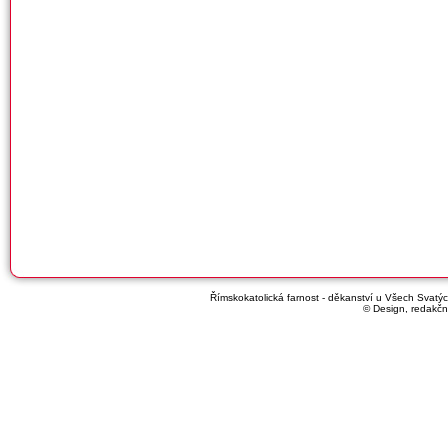
Římskokatolická farnost - děkanství u Všech Svatých
© Design, redakčn