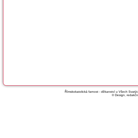
Římskokatolická farnost - děkanství u Všech Svatých
© Design, redakčn