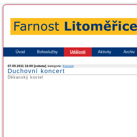
Úvod
Bohoslužby
Události
Aktivity
Archiv
07.05.2011 16:00 [sobota]
, kategorie:
Koncert
Duchovní koncert
Děkanský kostel