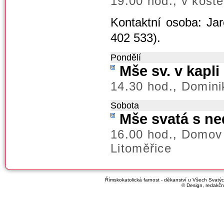
19.00 hod., v koste
Kontaktní osoba: Jar
402 533).
Pondělí
Mše sv. v kapl
14.30 hod., Domini
Sobota
Mše svatá s ned
16.00 hod., Domov
Litoměřice
Římskokatolická farnost - děkanství u Všech Svatých
© Design, redakčn