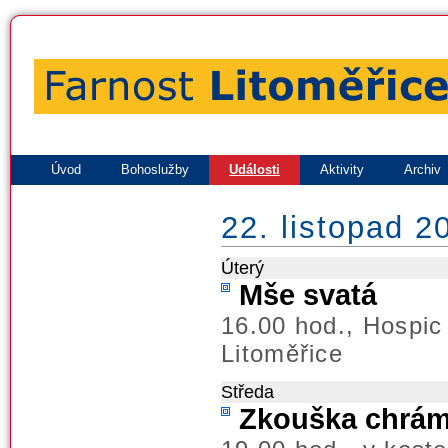
Úvod
Bohoslužby
Události
Aktivity
Archiv
22. listopad 2
Úterý
Mše svatá
16.00 hod., Hospic
Litoměřice
Středa
Zkouška chrá