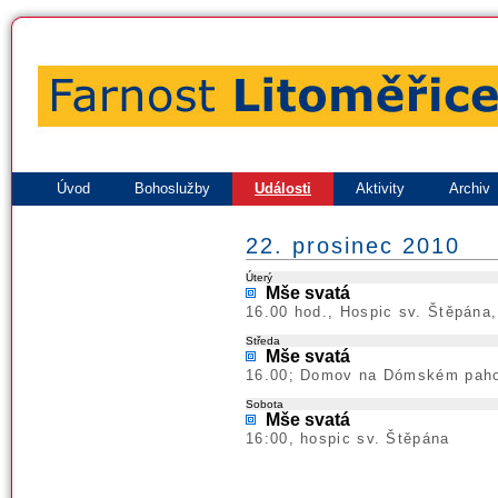
Úvod
Bohoslužby
Události
Aktivity
Archiv
22. prosinec 2010
Úterý
Mše svatá
16.00 hod., Hospic sv. Štěpána
Středa
Mše svatá
16.00; Domov na Dómském pahor
Sobota
Mše svatá
16:00, hospic sv. Štěpána