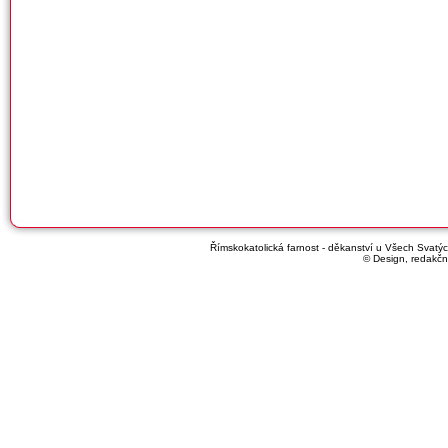
Římskokatolická farnost - děkanství u Všech Svatých
© Design, redakčn