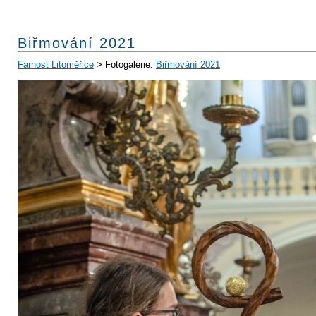
Biřmování 2021
Farnost Litoměřice
> Fotogalerie:
Biřmování 2021