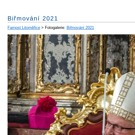
Biřmování 2021
Farnost Litoměřice
> Fotogalerie:
Biřmování 2021