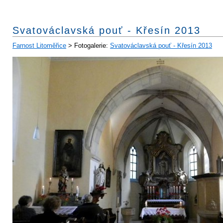
Svatováclavská pouť - Křesín 2013
Farnost Litoměřice
> Fotogalerie:
Svatováclavská pouť - Křesín 2013