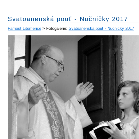
Svatoanenská pouť - Nučničky 2017
Farnost Litoměřice
> Fotogalerie:
Svatoanenská pouť - Nučničky 2017