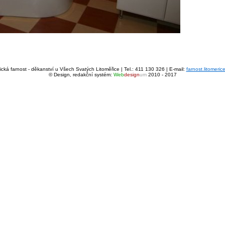
cká farnost - děkanství u Všech Svatých Litoměřice | Tel.: 411 130 326 | E-mail:
farnost.litomeri
© Design, redakční systém:
Web
design
um
2010 - 2017