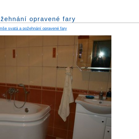
ožehnání opravené fary
mše svatá a požehnání opravené fary