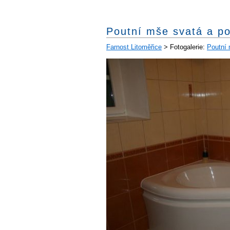
Poutní mše svatá a p
Farnost Litoměřice
> Fotogalerie:
Poutní 