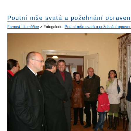
Poutní mše svatá a požehnání opraven
Farnost Litoměřice
> Fotogalerie:
Poutní mše svatá a požehnání opraven