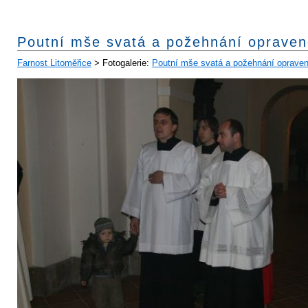
Poutní mše svatá a požehnání opraven
Farnost Litoměřice
> Fotogalerie:
Poutní mše svatá a požehnání opraven