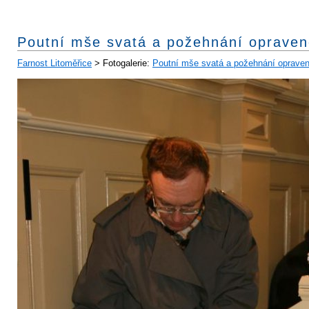
Poutní mše svatá a požehnání opraven
Farnost Litoměřice
> Fotogalerie:
Poutní mše svatá a požehnání opraven