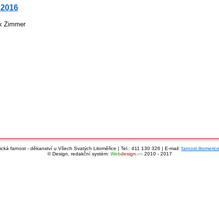
 2016
ek Zimmer
cká farnost - děkanství u Všech Svatých Litoměřice | Tel.: 411 130 326 | E-mail:
farnost.litomeri
© Design, redakční systém:
Web
design
um
2010 - 2017