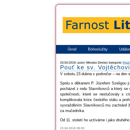
Úvod
Bohoslužby
Událos
23.04.2016, autor: Miroslav Zimmer, kategorie:
Pouť
Pouť ke sv. Vojtěchovi
V sobotu 23.dubna v podvečer – na den s
Spolu s děkanem P. Józefem Szeligou ji c
pocházel z rodu Slavníkovců a který se 
společnosti, které se neslučovaly s 
komplikovala krize českého státu a proh
vyvražděním Slavníkovců mu zachránil ži
za mučedníka.
Od 11. století ho uctíváme i jako druhé
23.04.2016 06:00