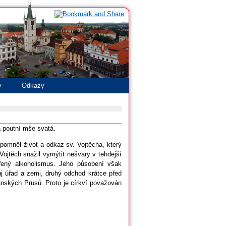
y
Odkazy
a poutní mše svatá.
ipomněl život a odkaz sv. Vojtěcha, který
ojtěch snažil vymýtit nešvary v tehdejší
řený alkoholismus. Jeho působení však
ůj úřad a zemi, druhý odchod krátce před
anských Prusů. Proto je církví považován