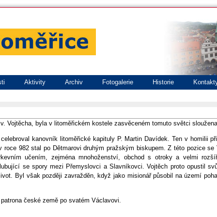
ti
Aktivity
Archiv
Fotogalerie
Historie
Kontakt
v. Vojtěcha, byla v litoměřickém kostele zasvěceném tomuto světci sloužen
elebroval kanovník litoměřické kapituly P. Martin Davídek. Ten v homilii př
v roce 982 stal po Dětmarovi druhým pražským biskupem. Z této pozice se V
církevním učením, zejména mnohoženství, obchod s otroky a velmi rozší
lubující se spory mezi Přemyslovci a Slavníkovci. Vojtěch proto opustil sv
vot. Byl však později zavražděn, když jako misionář působil na území poh
ho patrona české země po svatém Václavovi.