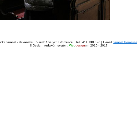
cká farnost - děkanství u Všech Svatých Litoměřice | Tel.: 411 130 326 | E-mail:
farnost.litomeri
© Design, redakční systém:
Web
design
um
2010 - 2017