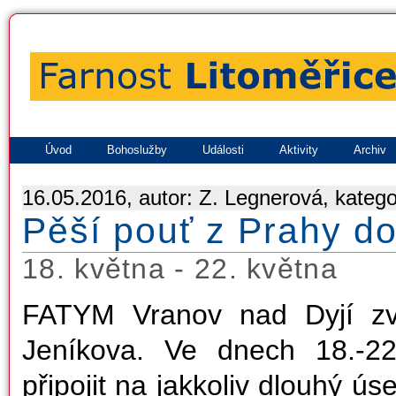
Úvod
Bohoslužby
Události
Aktivity
Archiv
16.05.2016, autor: Z. Legnerová, katego
Pěší pouť z Prahy d
18. května - 22. května
FATYM Vranov nad Dyjí zv
Jeníkova. Ve dnech 18.-2
připojit na jakkoliv dlouhý ús