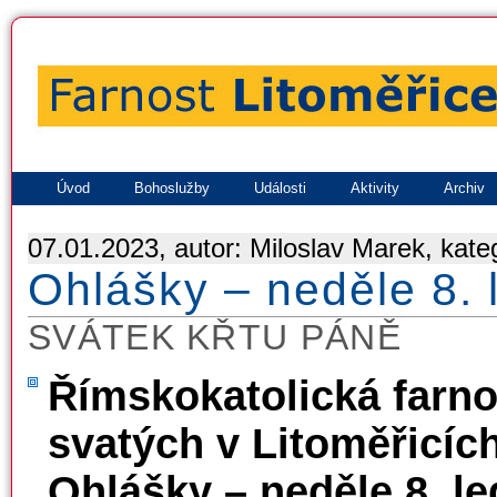
Úvod
Bohoslužby
Události
Aktivity
Archiv
07.01.2023, autor: Miloslav Marek, kate
Ohlášky – neděle 8.
SVÁTEK KŘTU PÁNĚ
Římskokatolická farno
svatých v Litoměřicíc
Ohlášky – neděle 8. l