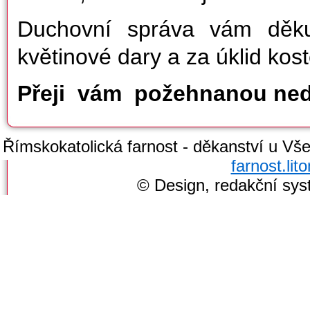
Duchovní správa vám děkuj
květinové dary a za úklid kost
Přeji vám požehnanou nedě
Římskokatolická farnost - děkanství u Všec
farnost.li
© Design, redakční sy