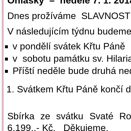
Ohlášky – neděle 7. 1. 
Dnes prožíváme SLAVNOST
V následujícím týdnu budeme 
v pondělí svátek Křtu Páně
v sobotu památku sv. Hilaria
Příští neděle bude druhá ne
Svátkem Křtu Páně končí d
Sbírka ze svátku Svaté R
6.199.,- Kč. Děkujeme.